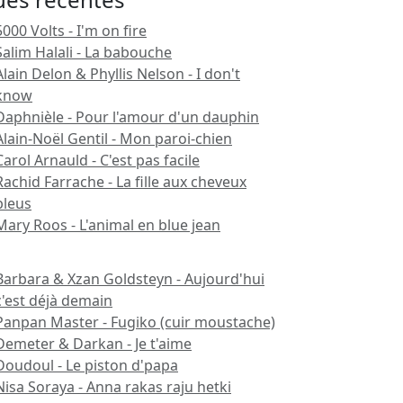
5000 Volts - I'm on fire
Salim Halali - La babouche
Alain Delon & Phyllis Nelson - I don't
know
Daphnièle - Pour l'amour d'un dauphin
Alain-Noël Gentil - Mon paroi-chien
Carol Arnauld - C'est pas facile
Rachid Farrache - La fille aux cheveux
bleus
Mary Roos - L'animal en blue jean
Barbara & Xzan Goldsteyn - Aujourd'hui
c'est déjà demain
Panpan Master - Fugiko (cuir moustache)
Demeter & Darkan - Je t'aime
Doudoul - Le piston d'papa
Nisa Soraya - Anna rakas raju hetki