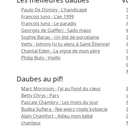
Paulo De Domoy - L'handicapé
François Juno - L'an 1999
François Juno - Le paradis
Georges de Giafferi - Sado maso
Sophie Barjac - Un été de porcelaine
Vetty - Johnny (si tu viens à Saint-Étienne)
Chantal Eden - La vigne de mon père
Philip Buty - Vieillir
Daubes au pif!
Marc Morisson - J'ai au fond du cœur
Betty Chrys - Pars
Pascale Chambry - Les mots du jour
Budka Suflera - Nie wierz nigdy kobiecie
Alain Chamfort - Adieu mon bébé
chanteur