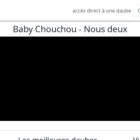
accès direct à une daube
Baby Chouchou - Nous deux
Les meilleures daubes
V