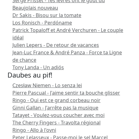
Serge Prisset - Tes lèvres ont le goût du
Beaujolais nouveau
Dr Sakis - Bisou sur la tomate
Los Ronisch - Perdóname
Patrick Topaloff et André Verchuren - Le couple
idéal
Julien Lepers - De retour de vacances
Jean-Luc France & André Panza - Force ta Ligne
de chance
Tony Landa - Un adiós
Daubes au pif!
Czesław Niemen - Lo senza lei
Pierre Pascual - J'aime sentir ta bouche glisser
Ringo - Qui est ce grand corbeau noir
Ginni Gallan - J'arrête pas la musique
Tatayet - Voulez-vous coucher avec moi
The Cherry Fingers - Travolta régional
Ringo - Allo à l'ovni
Peter Lelasseux - Passe-moi le sel Marcel