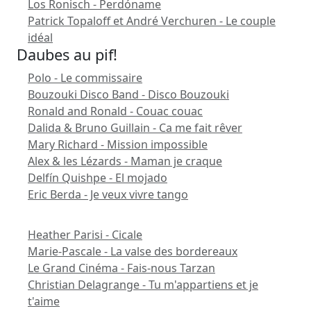
Los Ronisch - Perdóname
Patrick Topaloff et André Verchuren - Le couple
idéal
Daubes au pif!
Polo - Le commissaire
Bouzouki Disco Band - Disco Bouzouki
Ronald and Ronald - Couac couac
Dalida & Bruno Guillain - Ca me fait rêver
Mary Richard - Mission impossible
Alex & les Lézards - Maman je craque
Delfín Quishpe - El mojado
Eric Berda - Je veux vivre tango
Heather Parisi - Cicale
Marie-Pascale - La valse des bordereaux
Le Grand Cinéma - Fais-nous Tarzan
Christian Delagrange - Tu m'appartiens et je
t'aime