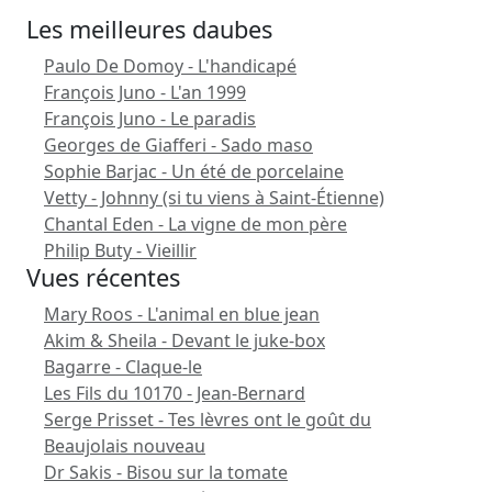
Les meilleures daubes
Paulo De Domoy - L'handicapé
François Juno - L'an 1999
François Juno - Le paradis
Georges de Giafferi - Sado maso
Sophie Barjac - Un été de porcelaine
Vetty - Johnny (si tu viens à Saint-Étienne)
Chantal Eden - La vigne de mon père
Philip Buty - Vieillir
Vues récentes
Mary Roos - L'animal en blue jean
Akim & Sheila - Devant le juke-box
Bagarre - Claque-le
Les Fils du 10170 - Jean-Bernard
Serge Prisset - Tes lèvres ont le goût du
Beaujolais nouveau
Dr Sakis - Bisou sur la tomate