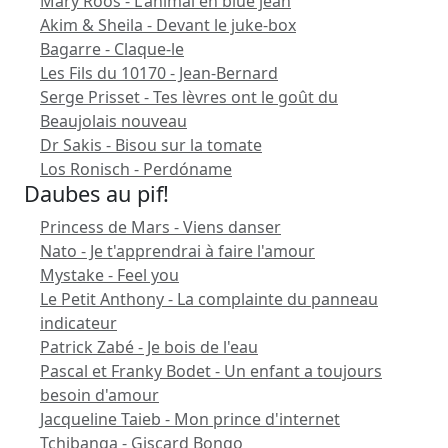
Mary Roos - L'animal en blue jean
Akim & Sheila - Devant le juke-box
Bagarre - Claque-le
Les Fils du 10170 - Jean-Bernard
Serge Prisset - Tes lèvres ont le goût du
Beaujolais nouveau
Dr Sakis - Bisou sur la tomate
Los Ronisch - Perdóname
Daubes au pif!
Princess de Mars - Viens danser
Nato - Je t'apprendrai à faire l'amour
Mystake - Feel you
Le Petit Anthony - La complainte du panneau
indicateur
Patrick Zabé - Je bois de l'eau
Pascal et Franky Bodet - Un enfant a toujours
besoin d'amour
Jacqueline Taieb - Mon prince d'internet
Tchibanga - Giscard Bongo