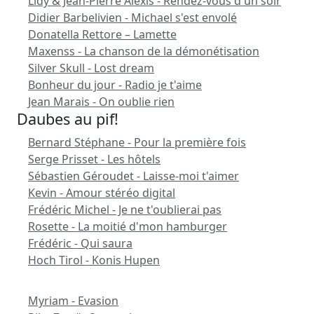
Lidy & Jean-Pierre Alexis - Rendez-vous d'un soir
Didier Barbelivien - Michael s'est envolé
Donatella Rettore – Lamette
Maxenss - La chanson de la démonétisation
Silver Skull - Lost dream
Bonheur du jour - Radio je t'aime
Jean Marais - On oublie rien
Daubes au pif!
Bernard Stéphane - Pour la première fois
Serge Prisset - Les hôtels
Sébastien Géroudet - Laisse-moi t'aimer
Kevin - Amour stéréo digital
Frédéric Michel - Je ne t'oublierai pas
Rosette - La moitié d'mon hamburger
Frédéric - Qui saura
Hoch Tirol - Konis Hupen
Myriam - Evasion