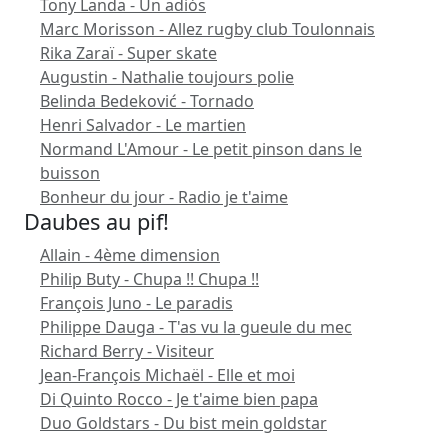
Tony Landa - Un adiós
Marc Morisson - Allez rugby club Toulonnais
Rika Zaraï - Super skate
Augustin - Nathalie toujours polie
Belinda Bedeković - Tornado
Henri Salvador - Le martien
Normand L'Amour - Le petit pinson dans le
buisson
Bonheur du jour - Radio je t'aime
Daubes au pif!
Allain - 4ème dimension
Philip Buty - Chupa !! Chupa !!
François Juno - Le paradis
Philippe Dauga - T'as vu la gueule du mec
Richard Berry - Visiteur
Jean-François Michaël - Elle et moi
Di Quinto Rocco - Je t'aime bien papa
Duo Goldstars - Du bist mein goldstar