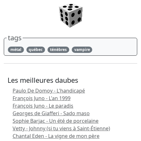
tags
métal
québec
ténèbres
vampire
Les meilleures daubes
Paulo De Domoy - L'handicapé
François Juno - L'an 1999
François Juno - Le paradis
Georges de Giafferi - Sado maso
Sophie Barjac - Un été de porcelaine
Vetty - Johnny (si tu viens à Saint-Étienne)
Chantal Eden - La vigne de mon père