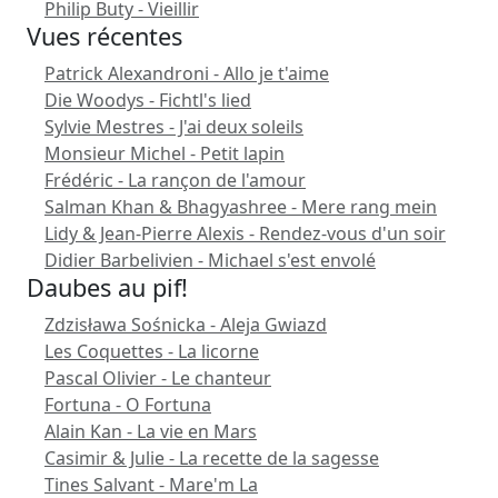
Philip Buty - Vieillir
Vues récentes
Patrick Alexandroni - Allo je t'aime
Die Woodys - Fichtl's lied
Sylvie Mestres - J'ai deux soleils
Monsieur Michel - Petit lapin
Frédéric - La rançon de l'amour
Salman Khan & Bhagyashree - Mere rang mein
Lidy & Jean-Pierre Alexis - Rendez-vous d'un soir
Didier Barbelivien - Michael s'est envolé
Daubes au pif!
Zdzisława Sośnicka - Aleja Gwiazd
Les Coquettes - La licorne
Pascal Olivier - Le chanteur
Fortuna - O Fortuna
Alain Kan - La vie en Mars
Casimir & Julie - La recette de la sagesse
Tines Salvant - Mare'm La