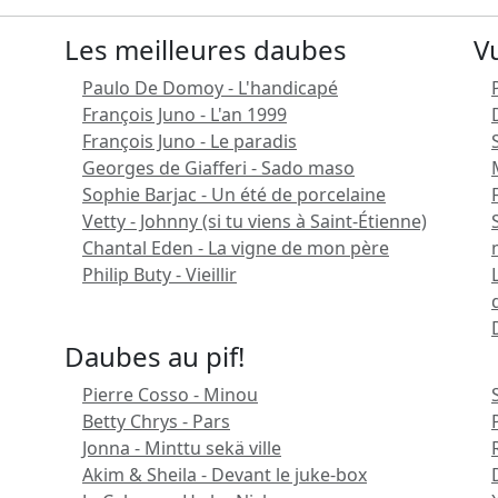
Les meilleures daubes
V
Paulo De Domoy - L'handicapé
François Juno - L'an 1999
François Juno - Le paradis
Georges de Giafferi - Sado maso
Sophie Barjac - Un été de porcelaine
Vetty - Johnny (si tu viens à Saint-Étienne)
Chantal Eden - La vigne de mon père
Philip Buty - Vieillir
Daubes au pif!
Pierre Cosso - Minou
Betty Chrys - Pars
Jonna - Minttu sekä ville
Akim & Sheila - Devant le juke-box