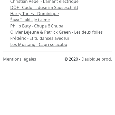
Christian Vebel - L'amant électrique
DÖF - Codo … düse im Sauseschritt
Harry Tunes - Dominique
Šava I Laki - Je t'aime
Philip Buty - Chupa !! Chupa !!
Olivier Lejeune & Patrick Green - Les deux folles
Frédéric - Et tu danses avec lui
Los Mustang - Capri se acabó
Mentions légales
© 2020 -
Daubique prod.