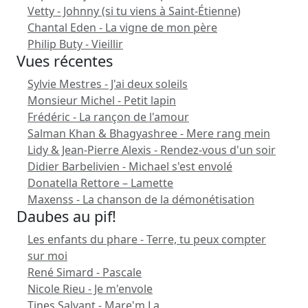
Vetty - Johnny (si tu viens à Saint-Étienne)
Chantal Eden - La vigne de mon père
Philip Buty - Vieillir
Vues récentes
Sylvie Mestres - J'ai deux soleils
Monsieur Michel - Petit lapin
Frédéric - La rançon de l'amour
Salman Khan & Bhagyashree - Mere rang mein
Lidy & Jean-Pierre Alexis - Rendez-vous d'un soir
Didier Barbelivien - Michael s'est envolé
Donatella Rettore – Lamette
Maxenss - La chanson de la démonétisation
Daubes au pif!
Les enfants du phare - Terre, tu peux compter
sur moi
René Simard - Pascale
Nicole Rieu - Je m'envole
Tines Salvant - Mare'm La