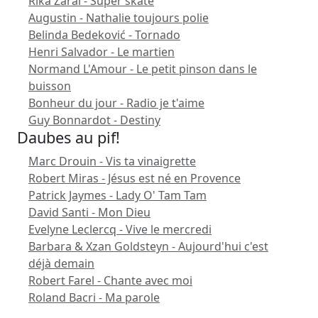
Rika Zaraï - Super skate
Augustin - Nathalie toujours polie
Belinda Bedeković - Tornado
Henri Salvador - Le martien
Normand L'Amour - Le petit pinson dans le
buisson
Bonheur du jour - Radio je t'aime
Guy Bonnardot - Destiny
Daubes au pif!
Marc Drouin - Vis ta vinaigrette
Robert Miras - Jésus est né en Provence
Patrick Jaymes - Lady O' Tam Tam
David Santi - Mon Dieu
Evelyne Leclercq - Vive le mercredi
Barbara & Xzan Goldsteyn - Aujourd'hui c'est
déjà demain
Robert Farel - Chante avec moi
Roland Bacri - Ma parole