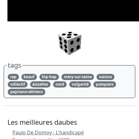
tags
rap
beauf
hip-hop
méry-sur-seine
voisins
collectif
aisselles
nord
vulgarité
pompiers
payziano-whiteco
Les meilleures daubes
Paulo De Domoy - L'handicapé