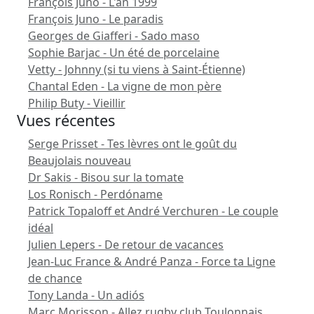
François Juno - L'an 1999
François Juno - Le paradis
Georges de Giafferi - Sado maso
Sophie Barjac - Un été de porcelaine
Vetty - Johnny (si tu viens à Saint-Étienne)
Chantal Eden - La vigne de mon père
Philip Buty - Vieillir
Vues récentes
Serge Prisset - Tes lèvres ont le goût du
Beaujolais nouveau
Dr Sakis - Bisou sur la tomate
Los Ronisch - Perdóname
Patrick Topaloff et André Verchuren - Le couple
idéal
Julien Lepers - De retour de vacances
Jean-Luc France & André Panza - Force ta Ligne
de chance
Tony Landa - Un adiós
Marc Morisson - Allez rugby club Toulonnais